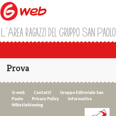
Prova
G-web
Contatti
Gruppo Editoriale San
Paolo
Privacy Policy
Informativa
Whistleblowing