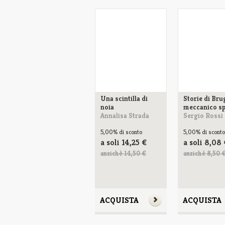
Una scintilla di
Storie di Bru
noia
meccanico sp
Annalisa Strada
Sergio Rossi
5,00%
di sconto
5,00%
di sconto
a soli
14,25
€
a soli
8,08
anzichè 14,50 €
anzichè 8,50 
ACQUISTA
ACQUISTA