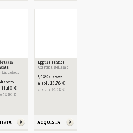
braccia
Eppure sentire
ncate
Cristina Bellemo
 Lindelauf
5,00%
di sconto
di sconto
a soli
13,78
€
i
11,40
€
anzichè 14,50 €
è 12,00 €
UISTA
ACQUISTA