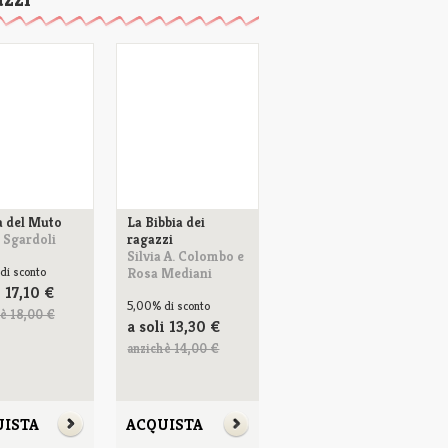
a del Muto
La Bibbia dei
 Sgardoli
ragazzi
Silvia A. Colombo e
di sconto
Rosa Mediani
i
17,10
€
5,00%
di sconto
è 18,00 €
a soli
13,30
€
anzichè 14,00 €
UISTA
ACQUISTA