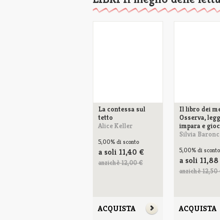
La contessa sul
Il libro dei m
tetto
Osserva, legg
Alice Keller
impara e gio
Silvia Baronce
5,00%
di sconto
5,00%
di sconto
a soli
11,40
€
a soli
11,88
anzichè 12,00 €
anzichè 12,50
ACQUISTA
ACQUISTA