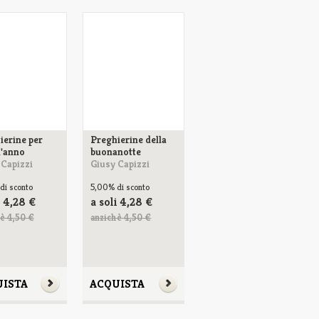
ierine per
Preghierine della
l'anno
buonanotte
 Capizzi
Giusy Capizzi
di sconto
5,00%
di sconto
i
4,28
€
a soli
4,28
€
è 4,50 €
anzichè 4,50 €
UISTA
ACQUISTA