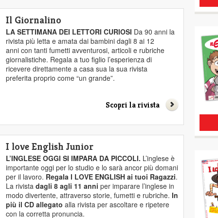
Il Giornalino
LA SETTIMANA DEI LETTORI CURIOSI
Da 90 anni la
rivista più letta e amata dai bambini dagli 8 ai 12
anni con tanti fumetti avventurosi, articoli e rubriche
giornalistiche. Regala a tuo figlio l’esperienza di
ricevere direttamente a casa sua la sua rivista
preferita proprio come “un grande”.
Scopri la rivista
I love English Junior
L’INGLESE OGGI SI IMPARA DA PICCOLI.
L’inglese è
importante oggi per lo studio e lo sarà ancor più domani
per il lavoro.
Regala I LOVE ENGLISH ai tuoi Ragazzi
.
La rivista
dagli 8 agli 11 anni
per imparare l’inglese in
modo divertente, attraverso storie, fumetti e rubriche.
In
più il CD allegato
alla rivista per ascoltare e ripetere
con la corretta pronuncia.