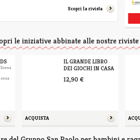
Scopri la rivista
opri le iniziative abbinate alle nostre riviste
IDS
IL GRANDE LIBRO
Chiesa
DEI GIOCHI IN CASA
messa
12,90 €
ACQUISTA
ACQ
ture del Gruppo San Paolo per bambini e rag