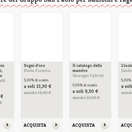
esi.
Sogni d'oro
Il catalogo delle
L'isol
i,
Paola Formica
maestre
Guido
ca
Giuseppe Caliceti
lli
5,00%
di sconto
5,00%
5,00%
di sconto
a soli
13,30
€
a sol
a soli
9,50
€
anzichè 14,00 €
anzich
€
anzichè 10,00 €
 €
ACQUISTA
ACQUISTA
ACQ