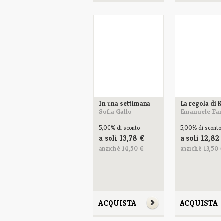
In una settimana
La regola di 
Sofia Gallo
Emanuele Fa
5,00%
di sconto
5,00%
di sconto
a soli
13,78
€
a soli
12,82
anzichè 14,50 €
anzichè 13,50 
ACQUISTA
ACQUISTA