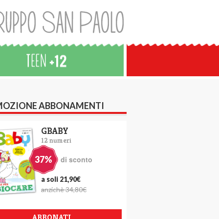
OZIONE ABBONAMENTI
GBABY
12 numeri
37%
di sconto
a soli 21,90€
anzichè 34,80€
ABBONATI