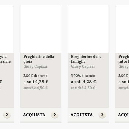
gola
Preghierine della
Preghierine della
Pregh
aziale
gioia
famiglia
tutto 
Giusy Capizzi
Giusy Capizzi
Giusy
5,00%
di sconto
5,00%
di sconto
5,00%
€
a soli
4,28
€
a soli
4,28
€
a sol
€
anzichè 4,50 €
anzichè 4,50 €
anzich
ACQUISTA
ACQUISTA
ACQ