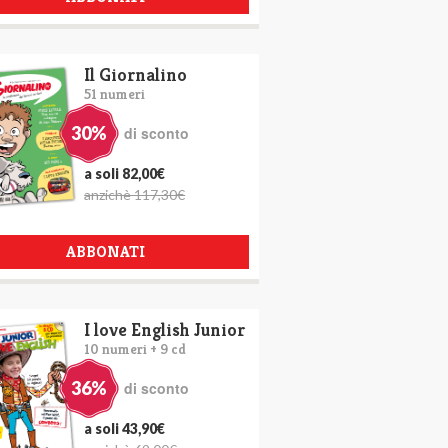
Il Giornalino
51 numeri
30%
di sconto
a soli 82,00€
anzichè 117,30€
ABBONATI
I love English Junior
10 numeri + 9 cd
36%
di sconto
a soli 43,90€