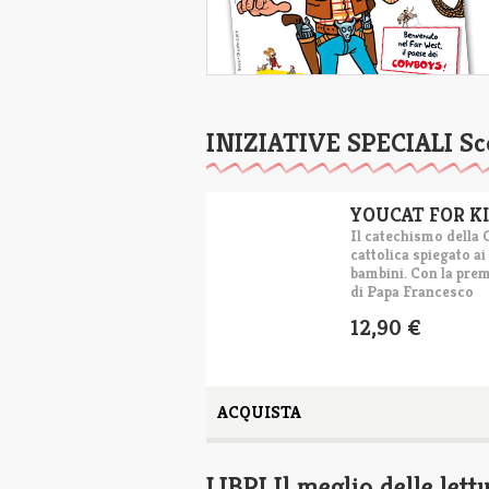
INIZIATIVE SPECIALI
Sc
YOUCAT FOR K
Il catechismo della 
cattolica spiegato ai
bambini. Con la pre
di Papa Francesco
12,90 €
ACQUISTA
LIBRI
Il meglio delle let