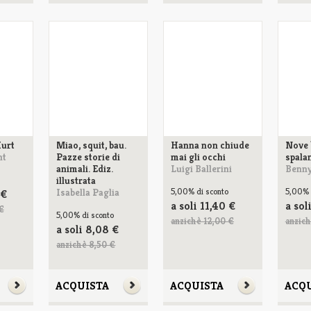
Kurt
Miao, squit, bau.
Hanna non chiude
Nove 
nt
Pazze storie di
mai gli occhi
spala
animali. Ediz.
Luigi Ballerini
Benny
illustrata
Isabella Paglia
5,00%
di sconto
5,00%
€
a soli
11,40
€
a sol
€
5,00%
di sconto
anzichè 12,00 €
anzich
a soli
8,08
€
anzichè 8,50 €
ACQUISTA
ACQUISTA
ACQ